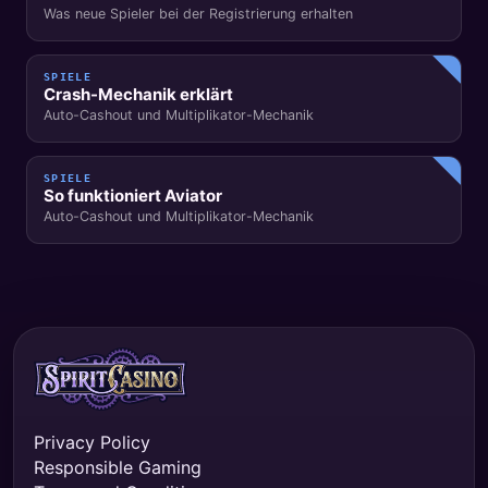
Was neue Spieler bei der Registrierung erhalten
SPIELE
Crash-Mechanik erklärt
Auto-Cashout und Multiplikator-Mechanik
SPIELE
So funktioniert Aviator
Auto-Cashout und Multiplikator-Mechanik
Privacy Policy
Responsible Gaming