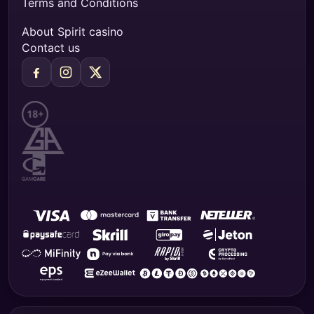
Terms and Conditions
About Spirit casino
Contact us